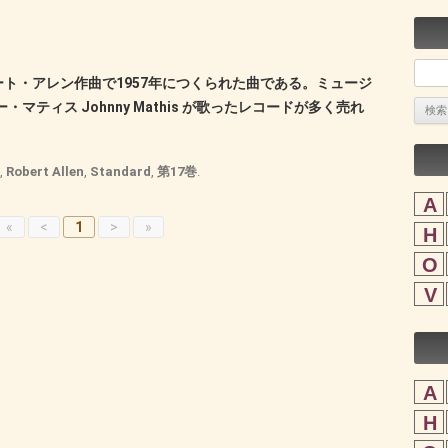
検
ト・アレン作曲で1957年につくられた曲である。ミュージ
索:
ティス Johnny Mathis が歌ったレコードが多く売れ
,
Robert Allen
,
Standard
,
第17巻
.
A
«
<
1
>
»
H
O
V
A
H