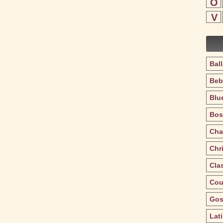
O
V
Bal
Beb
Blu
Bos
Cha
Chr
Cla
Cou
Gos
Lat