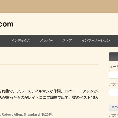
い
インデックス
メンバー
ストア
インフォメーション
ユー
パス
に入れられ曲で、アル・スティルマンが作詞、ロバート・アレンが
スが歌ったものがレイ・コニフ編曲で出て、彼のベスト10入
,
Robert Allen
,
Standard
,
第20巻
.
パス