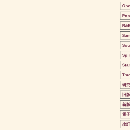
Ope
Pop
R&
Sa
Sou
Spir
Sta
Trad
研
旧
新
電
改