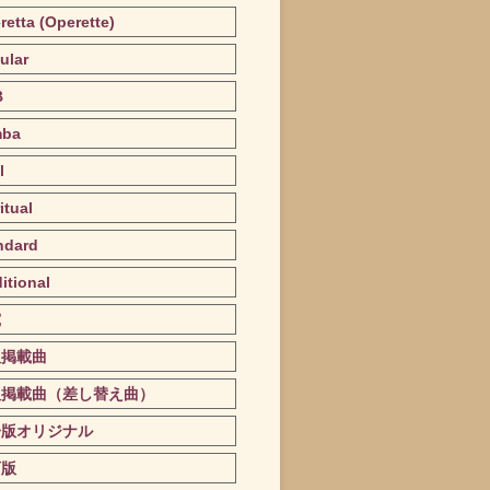
retta (Operette)
ular
B
mba
l
itual
ndard
itional
究
版掲載曲
版掲載曲（差し替え曲）
子版オリジナル
訂版