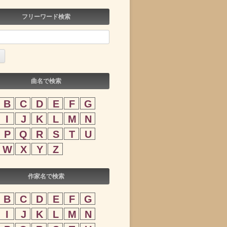
フリーワード検索
曲名で検索
B
C
D
E
F
G
I
J
K
L
M
N
P
Q
R
S
T
U
W
X
Y
Z
作家名で検索
B
C
D
E
F
G
I
J
K
L
M
N