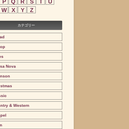
P
Q
R
S
T
U
W
X
Y
Z
カテゴリー
lad
op
es
sa Nova
nson
istmas
ssic
ntry & Western
pel
in