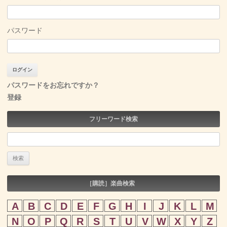
パスワード
パスワードをお忘れですか？
登録
フリーワード検索
検
索:
［購読］楽曲検索
A
B
C
D
E
F
G
H
I
J
K
L
M
N
O
P
Q
R
S
T
U
V
W
X
Y
Z