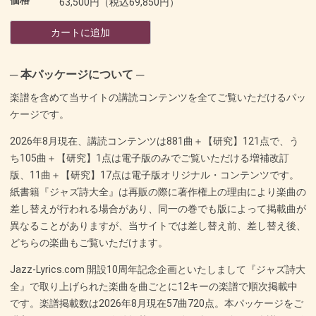
63,500円（税込69,850円）
カートに追加
─ 本パッケージについて ─
楽譜を含めて当サイトの講読コンテンツを全てご覧いただけるパッ
ケージです。
2026年
8月現在、講読コンテンツは881曲＋【研究】121点で、う
ち105曲＋【研究】1点は電子版のみでご覧いただける増補改訂
版、11曲＋【研究】17点は電子版オリジナル・コンテンツです。
紙書籍『ジャズ詩大全』は再販の際に著作権上の理由により楽曲の
差し替えが行われる場合があり、同一の巻でも版によって掲載曲が
異なることがありますが、当サイトでは差し替え前、差し替え後、
どちらの楽曲もご覧いただけます。
Jazz-Lyrics.com 開設10周年記念企画といたしまして『ジャズ詩大
全』で取り上げられた楽曲を曲ごとに12キーの楽譜で順次掲載中
です。楽譜掲載数は
2026年
8月現在57曲720点。本パッケージをご