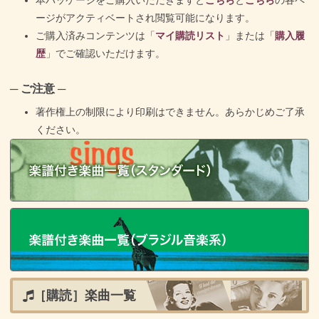
本パッケージをご購入いただきますと
こちら
と
こちら
の各ペ
ージがアクティベートされ閲覧可能になります。
ご購入済みコンテンツは「
マイ購読リスト
」または「
購入履
歴
」でご確認いただけます。
─ ご注意 ─
著作権上の制限により印刷はできません。あらかじめご了承
ください。
［購読］楽曲一覧