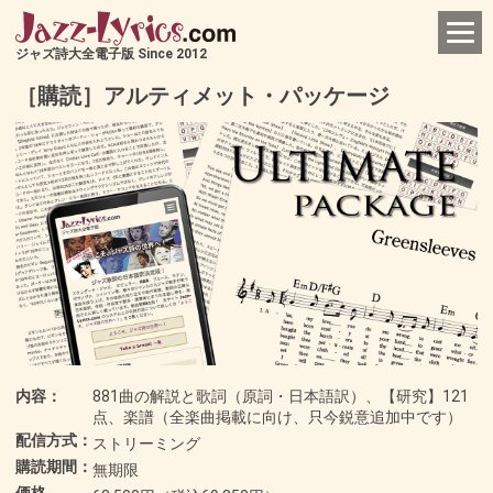
ジャズ詩大全電子版 Since 2012
［購読］アルティメット・パッケージ
内容：
881曲の解説と歌詞（原詞・日本語訳）、【研究】121
点、楽譜（全楽曲掲載に向け、只今鋭意追加中です）
配信方式：
ストリーミング
購読期間：
無期限
価格