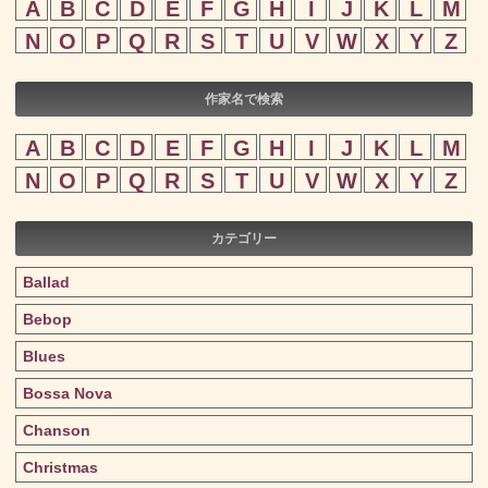
A
B
C
D
E
F
G
H
I
J
K
L
M
N
O
P
Q
R
S
T
U
V
W
X
Y
Z
作家名で検索
A
B
C
D
E
F
G
H
I
J
K
L
M
N
O
P
Q
R
S
T
U
V
W
X
Y
Z
カテゴリー
Ballad
Bebop
Blues
Bossa Nova
Chanson
Christmas