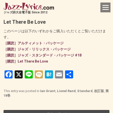
ジャズ詩大全電子版 Since 2012
Let There Be Love
このページは以下のいずれかをご購入いただくとご覧いただけま
す。
［購読］アルティメット・パッケージ
［購読］ジャズ・リリックス・パッケージ
［購読］ジャズ・スタンダード・パッケージ #18
［購読］Let There Be Love
Facebook
X
Line
Mixi
Hatena
Email
共
有
This entry was posted in
Ian Grant
,
Lionel Rand
,
Standard
,
改訂版
,
第
18巻
.