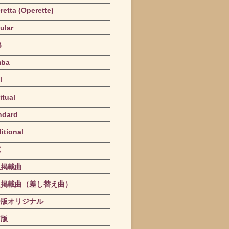
retta (Operette)
ular
B
mba
l
itual
ndard
itional
究
版掲載曲
版掲載曲（差し替え曲）
子版オリジナル
訂版