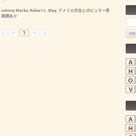
,
Johnny Marks
,
Robert L. May
,
アメリカ文化とポピュラー音
,
楽譜あり
.
検
索:
«
<
1
>
»
A
H
O
V
A
H