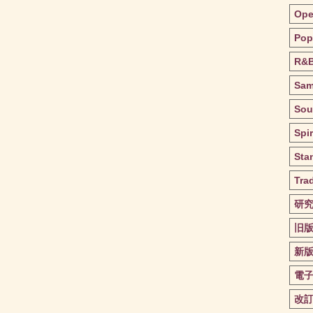
Ope
Pop
R&
Sa
Sou
Spir
Sta
Trad
研
旧
新
電
改