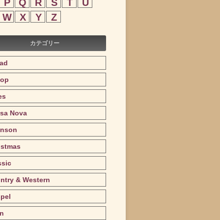
P
Q
R
S
T
U
W
X
Y
Z
カテゴリー
lad
op
es
sa Nova
nson
istmas
ssic
ntry & Western
pel
in