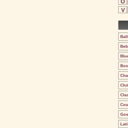
O
V
Bal
Beb
Blu
Bos
Cha
Chr
Cla
Cou
Gos
Lat