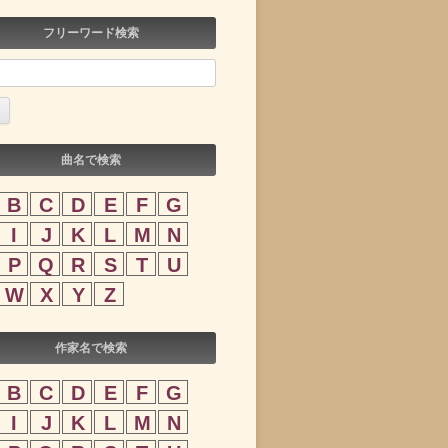
フリーワード検索
曲名で検索
B
C
D
E
F
G
I
J
K
L
M
N
P
Q
R
S
T
U
W
X
Y
Z
作家名で検索
B
C
D
E
F
G
I
J
K
L
M
N