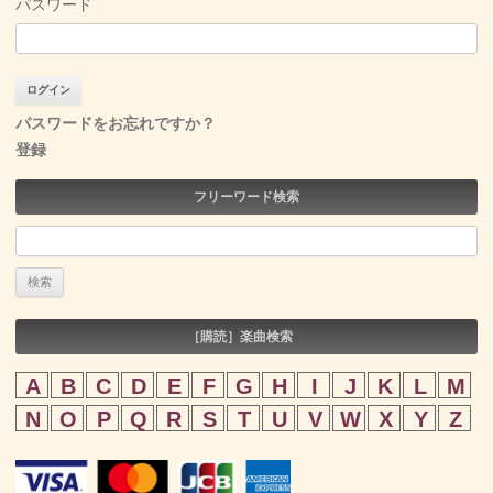
パスワード
パスワードをお忘れですか？
登録
フリーワード検索
検
索:
［購読］楽曲検索
A
B
C
D
E
F
G
H
I
J
K
L
M
N
O
P
Q
R
S
T
U
V
W
X
Y
Z