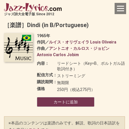
ジャズ詩大全電子版 Since 2012
［楽譜］Dindi (in B/Portuguese)
1965年
作詞／
ルイス・オリヴェイラ Louis Oliveira
作曲／
アントニオ・カルロス・ジョビン
Antonio Carlos Jobim
内容：
リードシート（Key=B、ポルトガル語
歌詞付き）
配信方式：
ストリーミング
購読期間：
無期限
価格
250円（税込275円）
カートに追加
※本品のコンテンツは楽譜のみです。解説、歌詞の日本語訳を