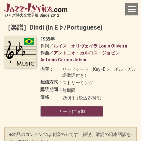
ジャズ詩大全電子版 Since 2012
［楽譜］Dindi (in E♭/Portuguese)
1965年
作詞／
ルイス・オリヴェイラ Louis Oliveira
作曲／
アントニオ・カルロス・ジョビン
Antonio Carlos Jobim
内容：
リードシート（Key=E♭、ポルトガル
語歌詞付き）
配信方式：
ストリーミング
購読期間：
無期限
価格
250円（税込275円）
カートに追加
※本品のコンテンツは楽譜のみです。解説、歌詞の日本語訳を