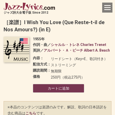
ジャズ詩大全電子版 Since 2012
［楽譜］I Wish You Love (Que Reste-t-il de
Nos Amours?) (in E)
1955年
作詞・曲／
シャルル・トレネ Charles Trenet
英詩／
アルバート・Ａ・ビーチ Albert A. Beach
内容：
リードシート（Key=E、歌詞付き）
配信方式：
ストリーミング
購読期間：
無期限
価格
250円（税込275円）
カートに追加
※本品のコンテンツは楽譜のみです。解説、歌詞の日本語訳を
含む商品は
こちら
です。