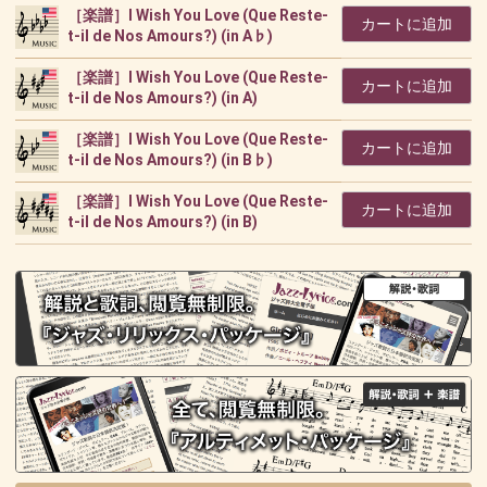
［楽譜］I Wish You Love (Que Reste-
カートに追加
t-il de Nos Amours?) (in A♭)
［楽譜］I Wish You Love (Que Reste-
カートに追加
t-il de Nos Amours?) (in A)
［楽譜］I Wish You Love (Que Reste-
カートに追加
t-il de Nos Amours?) (in B♭)
［楽譜］I Wish You Love (Que Reste-
カートに追加
t-il de Nos Amours?) (in B)