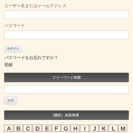
ユーザー名またはメールアドレス
パスワード
パスワードをお忘れですか？
登録
フリーワード検索
検
索:
［購読］楽曲検索
A
B
C
D
E
F
G
H
I
J
K
L
M