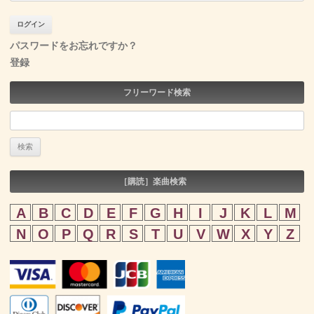
パスワードをお忘れですか？
登録
フリーワード検索
検
索:
［購読］楽曲検索
A
B
C
D
E
F
G
H
I
J
K
L
M
N
O
P
Q
R
S
T
U
V
W
X
Y
Z