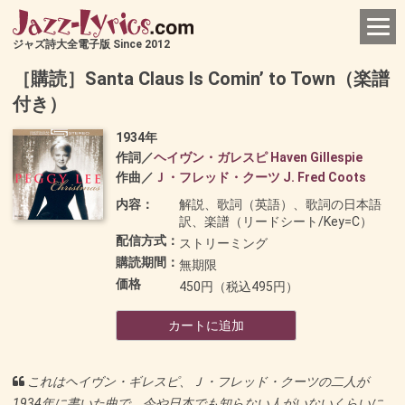
ジャズ詩大全電子版 Since 2012
［購読］Santa Claus Is Comin’ to Town（楽譜
付き）
1934年
作詞／
ヘイヴン・ガレスピ Haven Gillespie
作曲／
Ｊ・フレッド・クーツ J. Fred Coots
内容：
解説、歌詞（英語）、歌詞の日本語
訳、楽譜（リードシート/Key=C）
配信方式：
ストリーミング
購読期間：
無期限
価格
450円（税込495円）
カートに追加
これはヘイヴン・ギレスピ、Ｊ・フレッド・クーツの二人が
1934年に書いた曲で、今や日本でも知らない人がいないくらいに