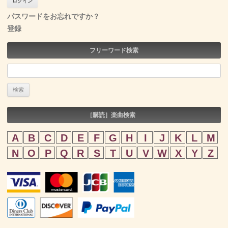
パスワードをお忘れですか？
登録
フリーワード検索
検
索:
［購読］楽曲検索
A
B
C
D
E
F
G
H
I
J
K
L
M
N
O
P
Q
R
S
T
U
V
W
X
Y
Z