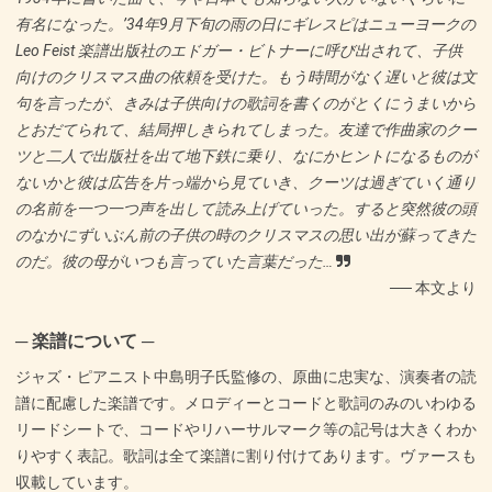
有名になった。’34年9月下旬の雨の日にギレスピはニューヨークの
Leo Feist 楽譜出版社のエドガー・ビトナーに呼び出されて、子供
向けのクリスマス曲の依頼を受けた。もう時間がなく遅いと彼は文
句を言ったが、きみは子供向けの歌詞を書くのがとくにうまいから
とおだてられて、結局押しきられてしまった。友達で作曲家のクー
ツと二人で出版社を出て地下鉄に乗り、なにかヒントになるものが
ないかと彼は広告を片っ端から見ていき、クーツは過ぎていく通り
の名前を一つ一つ声を出して読み上げていった。すると突然彼の頭
のなかにずいぶん前の子供の時のクリスマスの思い出が蘇ってきた
のだ。彼の母がいつも言っていた言葉だった…
── 本文より
─ 楽譜について ─
ジャズ・ピアニスト中島明子氏監修の、原曲に忠実な、演奏者の読
譜に配慮した楽譜です。メロディーとコードと歌詞のみのいわゆる
リードシートで、コードやリハーサルマーク等の記号は大きくわか
りやすく表記。歌詞は全て楽譜に割り付けてあります。ヴァースも
収載しています。