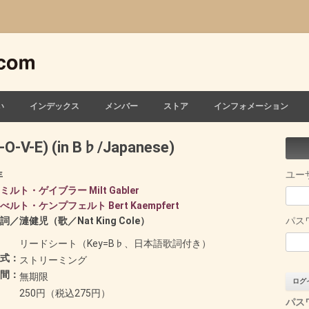
い
インデックス
メンバー
ストア
インフォメーション
V-E) (in B♭/Japanese)
ユー
年
ミルト・ゲイブラー Milt Gabler
べルト・ケンプフェルト Bert Kaempfert
／漣健児（歌／Nat King Cole）
パス
リードシート（Key=B♭、日本語歌詞付き）
式：
ストリーミング
間：
無期限
250円（税込275円）
パス