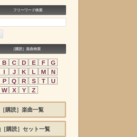
フリーワード検索
［購読］楽曲検索
B
C
D
E
F
G
I
J
K
L
M
N
P
Q
R
S
T
U
W
X
Y
Z
［購読］楽曲一覧
［購読］セット一覧