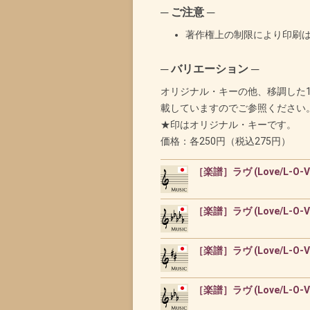
─ ご注意 ─
著作権上の制限により印刷
─ バリエーション ─
オリジナル・キーの他、移調した
載していますのでご参照ください
★印はオリジナル・キーです。
価格：各250円（税込275円）
［楽譜］ラヴ (Love/L-O-V-E)
［楽譜］ラヴ (Love/L-O-V-E
［楽譜］ラヴ (Love/L-O-V-E)
［楽譜］ラヴ (Love/L-O-V-E