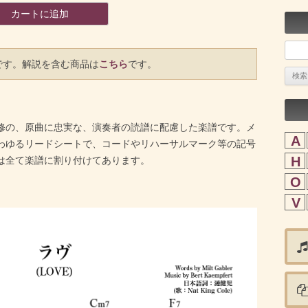
カートに追加
検
です。解説を含む商品は
こちら
です。
索:
修の、原曲に忠実な、演奏者の読譜に配慮した楽譜です。メ
A
わゆるリードシートで、コードやリハーサルマーク等の記号
H
は全て楽譜に割り付けてあります。
O
V