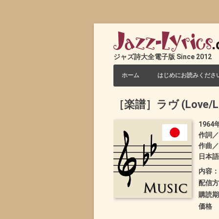
ジャズ詩大全電子版 Since 2012
コンテンツへスキップ
ホーム
はじめにお読みくださ
［楽譜］ラヴ (Love/L-O-
1964
作詞／
作曲／
日本語詞
内容：
配信方
購読期
価格