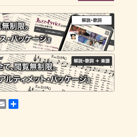
i
atena
Email
共
有