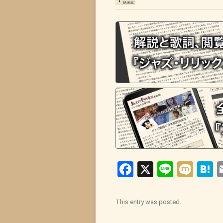
Facebook
X
Line
Mix
H
This entry was posted.