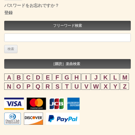
パスワードをお忘れですか？
登録
フリーワード検索
検
索:
［購読］楽曲検索
A
B
C
D
E
F
G
H
I
J
K
L
M
N
O
P
Q
R
S
T
U
V
W
X
Y
Z