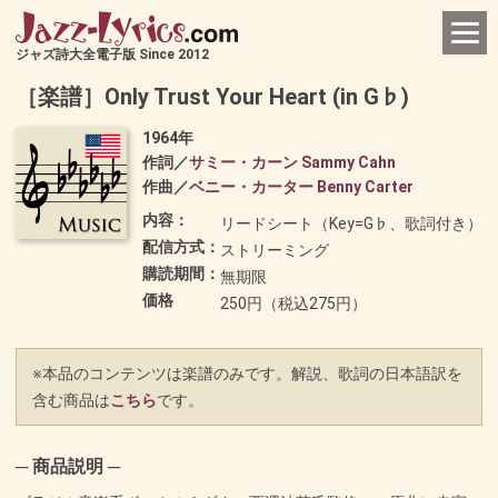
ジャズ詩大全電子版 Since 2012
［楽譜］Only Trust Your Heart (in G♭)
1964年
作詞／
サミー・カーン Sammy Cahn
作曲／
ベニー・カーター Benny Carter
内容：
リードシート（Key=G♭、歌詞付き）
配信方式：
ストリーミング
購読期間：
無期限
価格
250円（税込275円）
※本品のコンテンツは楽譜のみです。解説、歌詞の日本語訳を
含む商品は
こちら
です。
─ 商品説明 ─