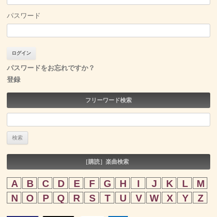
パスワード
パスワードをお忘れですか？
登録
フリーワード検索
検
索:
［購読］楽曲検索
A
B
C
D
E
F
G
H
I
J
K
L
M
N
O
P
Q
R
S
T
U
V
W
X
Y
Z