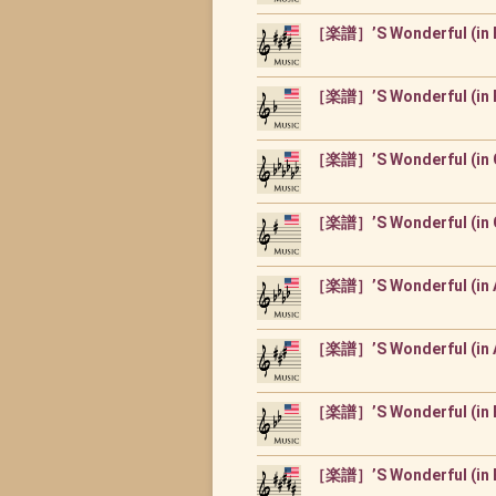
［楽譜］’S Wonderful (in 
［楽譜］’S Wonderful (in 
［楽譜］’S Wonderful (in
［楽譜］’S Wonderful (in 
［楽譜］’S Wonderful (in
［楽譜］’S Wonderful (in 
［楽譜］’S Wonderful (in
［楽譜］’S Wonderful (in 