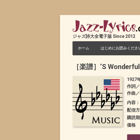
ジャズ詩大全電子版 Since 2012
コンテンツへスキップ
ホーム
はじめにお読みくださ
［楽譜］’S Wonderful 
1927
作詞／
作曲／
内容：
配信方
購読期
価格