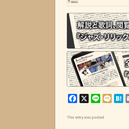
Facebook
X
Line
Mix
H
This entry was posted.