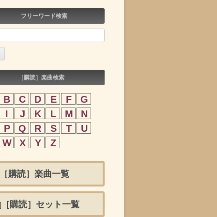
フリーワード検索
［購読］楽曲検索
B
C
D
E
F
G
I
J
K
L
M
N
P
Q
R
S
T
U
W
X
Y
Z
［購読］楽曲一覧
［購読］セット一覧