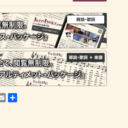
i
atena
Email
共
有