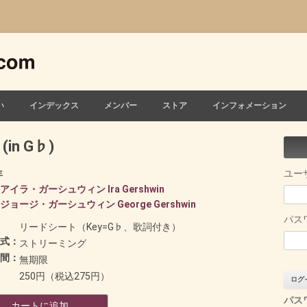
い
インデックス
メンバー
ストア
インフォメーション
(in G♭)
ユー
年
アイラ・ガーシュウィン Ira Gershwin
ジョージ・ガーシュウィン George Gershwin
パス
リードシート（Key=G♭、歌詞付き）
式：
ストリーミング
間：
無期限
250円（税込275円）
パス
カートに追加