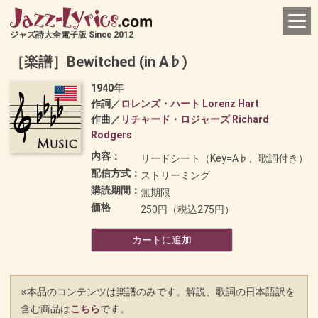
ジャズ詩大全電子版 Since 2012
［楽譜］Bewitched (in A♭)
1940年
作詞／
ロレンズ・ハート Lorenz Hart
作曲／
リチャード・ロジャーズ Richard
Rodgers
内容：
リードシート（Key=A♭、歌詞付き）
配信方式：
ストリーミング
購読期間：
無期限
価格
250円（税込275円）
カートに追加
※本品のコンテンツは楽譜のみです。解説、歌詞の日本語訳を
含む商品は
こちら
です。