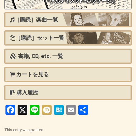
［購読］楽曲一覧
［購読］セット一覧
書籍, CD, etc. 一覧
カートを見る
購入履歴
Facebook
X
Line
Mixi
Hatena
Email
共
有
This entry was posted.