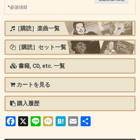
*
必須項目
［購読］楽曲一覧
［購読］セット一覧
書籍, CD, etc. 一覧
カートを見る
購入履歴
Facebook
X
Line
Mixi
Hatena
Email
共
有